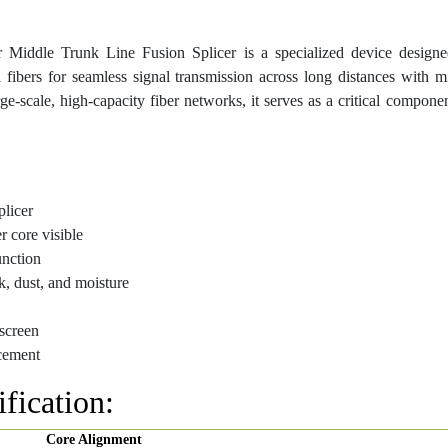
Middle Trunk Line Fusion Splicer is a specialized device designed
l fibers for seamless signal transmission across long distances with m
rge-scale, high-capacity fiber networks, it serves as a critical compon
plicer
r core visible
unction
k, dust, and moisture
 screen
acement
fication:
Core Alignment