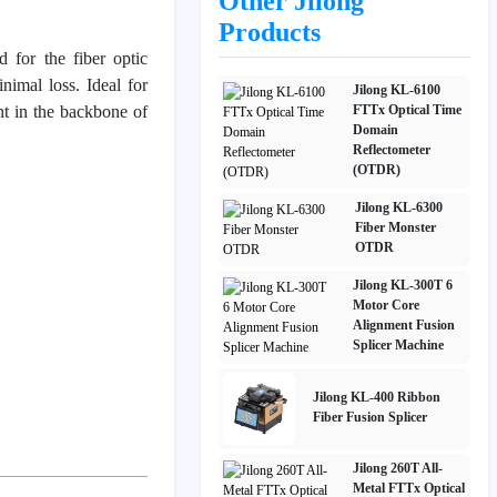
Other Jilong
Products
 for the fiber optic
inimal loss. Ideal for
Jilong KL-6100
ent in the backbone of
FTTx Optical Time
Domain
Reflectometer
(OTDR)
Jilong KL-6300
Fiber Monster
OTDR
Jilong KL-300T 6
Motor Core
Alignment Fusion
Splicer Machine
Jilong KL-400 Ribbon
Fiber Fusion Splicer
Jilong 260T All-
Metal FTTx Optical