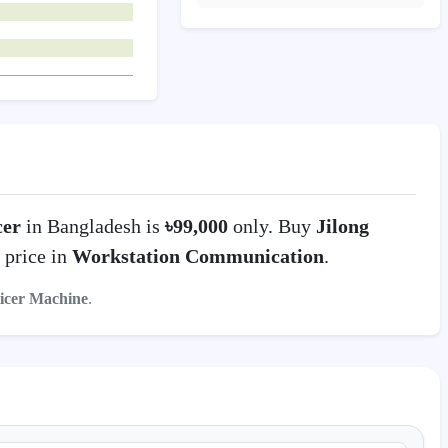
cer
in Bangladesh is
৳99,000
only. Buy
Jilong
 price in
Workstation Communication
.
icer Machine
.