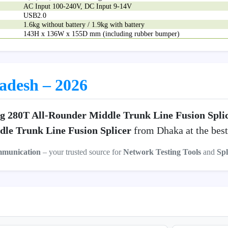
AC Input 100-240V, DC Input 9-14V
USB2.0
1.6kg without battery / 1.9kg with battery
143H x 136W x 155D mm (including rubber bumper)
ladesh – 2026
ng 280T All-Rounder Middle Trunk Line Fusion Spli
le Trunk Line Fusion Splicer
from Dhaka at the best
mmunication
– your trusted source for
Network Testing Tools
and
Spl