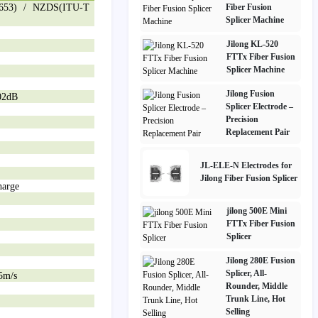
653) / NZDS(ITU-T
Fiber Fusion
Splicer Machine
Jilong KL-520
FTTx Fiber Fusion
Splicer Machine
Jilong Fusion
.02dB
Splicer Electrode –
Precision
Replacement Pair
JL-ELE-N Electrodes for
Jilong Fiber Fusion Splicer
harge
jilong 500E Mini
FTTx Fiber Fusion
Splicer
Jilong 280E Fusion
Splicer, All-
5m/s
Rounder, Middle
Trunk Line, Hot
Selling