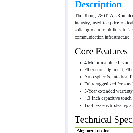
Description
The Jilong 280T All-Rounder 
industry, used to splice optica
splicing main trunk lines in la
communication infrastructure.
Core Features
4 Motor mainline fusion s
Fiber core alignment, Fibe
Auto splice & auto heat f
Fully ruggedized for shoc
3-Year extended warranty
4.3-Inch capacitive touch
Tool-less electrodes repl
Technical Speci
Alignment method