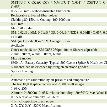
SM(ITU-T G.652&G.657) / MM(ITU-T G.651) / DS(ITU-T G.
G.655)
0.25~3.0 mm / Rubber-insulated fiber cable
Replaceable universal fiber holder
Cladding:80-150µm, Coating: 100-1000µm
8-16 mm
Max 128 modes
SM: 0.02dB / MM: 0.01dB / DS: 0.04dB / NZDS: 0.04dB / G.657: 0
>>60dB
SM Quick mode: 8 sec/ SM Average: 15 sec
Available
Quick mode 18 sec.(SM G652 250µm 40mm Sleeve) adjustable
20mm, 30mm, 40mm, 50mm, 60mm
Max 32 modes
6800mAh Battery Capacity, Typical 300 Cycles (Splice
&
Heat) per C
5000 arcs, can be extended by using an electrode grinder
Splice / Heating
/
Automatic arc calibration by air pressure and temperature
The last 10,000 splice records and 2,000 result images
1.96~2.25N
Altitude: 0~5000m, 0~95% relative humidity, -20~50°C, Max Wind 1
0~95% relative humidity, -20~60°C
4.3-Inch capacitive touch screen
X, Y, XY, X/Y : 320X Magnification