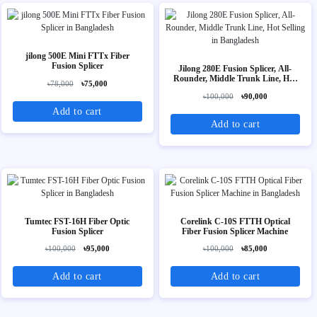
jilong 500E Mini FTTx Fiber
Fusion Splicer
Jilong 280E Fusion Splicer, All-
Rounder, Middle Trunk Line, Hot
৳78,000
৳75,000
Selling
৳100,000
৳90,000
Add to cart
Add to cart
Tumtec FST-16H Fiber Optic
Corelink C-10S FTTH Optical
Fusion Splicer
Fiber Fusion Splicer Machine
৳100,000
৳95,000
৳100,000
৳85,000
Add to cart
Add to cart