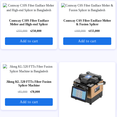
Comway C10S Fiber Endface
Comway C6S Fiber Endface Melter
Melter and High-end Splicer
& Fusion Splicer
৳255,000
৳250,000
৳160,000
৳155,000
Add to cart
Add to cart
Jilong KL-520 FTTx Fiber Fusion
Splicer Machine
৳85,000
৳78,000
Add to cart