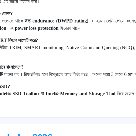
ও এটি ভালো পারফর্ম করে।
e কেমন?
 গুলোতে থাকে
উচ্চ endurance (DWPD rating)
, যা ২৪/৭ হেভি লোডে বহু 
tion
এবং
power loss protection
ফিচারও থাকে।
ফিচার সাপোর্ট করে?
0 সিরিজ TRIM, SMART monitoring, Native Command Queuing (NCQ), এ
 যাবে বাংলাদেশে?
টি
পাওয়া যায়। রিফারবিশড হলে বিক্রেতার ওপর নির্ভর করে – অনেক সময় 3 থেকে 6 মাস পর্য
l SSD?
Intel® SSD Toolbox বা Intel® Memory and Storage Tool
দিয়ে মডেল ও