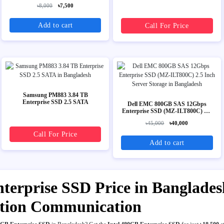
৳8,000
৳7,500
Add to cart
Call For Price
Samsung PM883 3.84 TB
Enterprise SSD 2.5 SATA
Dell EMC 800GB SAS 12Gbps
Enterprise SSD (MZ-ILT800C) 2.5
Inch Server Storage
৳45,000
৳40,000
Call For Price
Add to cart
terprise SSD Price in Bangladesh
tation Communication