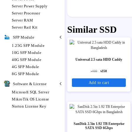
Server Power Supply
Server Processor
Server RAM
Similar SSD
Server Rail Kit
SFP Module
1.25G SFP Module
10G SFP Module
40G SFP Module
Universal 2.5 sata HDD Caddy
4G SFP Module
৳400
৳350
8G SFP Module
Add to cart
Software & License
Microsoft SQL Server
MikroTik OS License
Norton License Key
SanDisk 2.5in 1.92 TB Enterprise
SATA SSD 6Gbps