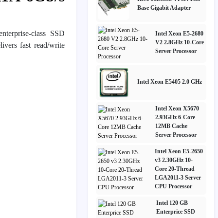
Base Gigabit Adapter
terprise-class SSD
Intel Xeon E5-2680
V2 2.8GHz 10-Core
ivers fast read/write
Server Processor
Intel Xeon E5405 2.0 GHz
Intel Xeon X5670
2.93GHz 6-Core
12MB Cache
Server Processor
Intel Xeon E5-2650
v3 2.30GHz 10-
Core 20-Thread
LGA2011-3 Server
CPU Processor
Intel 120 GB
Enterprice SSD