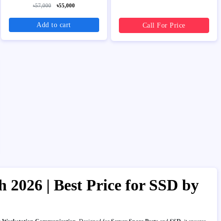
৳57,000
৳55,000
Add to cart
Call For Price
 2026 | Best Price for SSD by