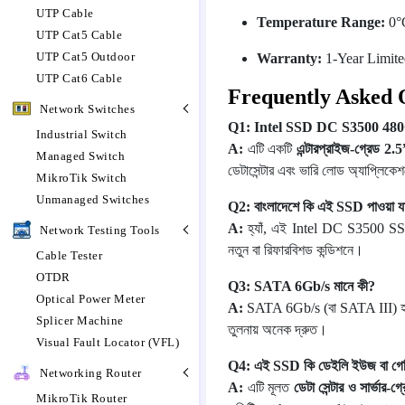
UTP Cable
Temperature Range:
0°
UTP Cat5 Cable
UTP Cat5 Outdoor
Warranty:
1-Year Limite
UTP Cat6 Cable
Frequently Asked 
Network Switches
Q1: Intel SSD DC S3500 480
Industrial Switch
A:
এটি একটি
এন্টারপ্রাইজ-গ্রেড
Managed Switch
ডেটাসেন্টার এবং ভারি লোড অ্যাপ্লিক
MikroTik Switch
Unmanaged Switches
Q2: বাংলাদেশে কি এই SSD পাওয়া যা
A:
হ্যাঁ, এই Intel DC S3500 SSD 
Network Testing Tools
নতুন বা রিফারবিশড কন্ডিশনে।
Cable Tester
OTDR
Q3: SATA 6Gb/s মানে কী?
Optical Power Meter
A:
SATA 6Gb/s (বা SATA III) হলো ই
Splicer Machine
তুলনায় অনেক দ্রুত।
Visual Fault Locator (VFL)
Q4: এই SSD কি ডেইলি ইউজ বা গেম
Networking Router
A:
এটি মূলত
ডেটা সেন্টার ও সার্ভার-গ্
MikroTik Router