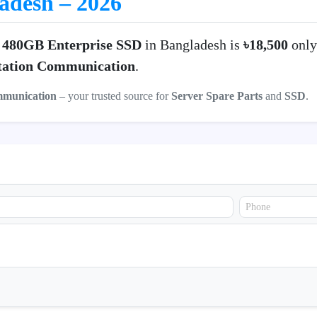
ladesh – 2026
l 480GB Enterprise SSD
in Bangladesh is
৳18,500
onl
ation Communication
.
mmunication
– your trusted source for
Server Spare Parts
and
SSD
.