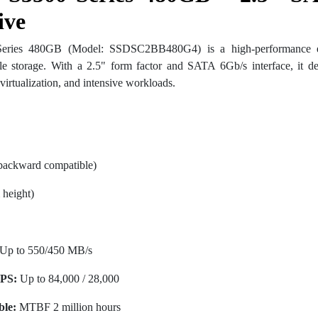
ive
ries 480GB (Model: SSDSC2BB480G4) is a high-performance en
ble storage. With a 2.5" form factor and SATA 6Gb/s interface, it del
virtualization, and intensive workloads.
ackward compatible)
height)
Up to 550/450 MB/s
PS:
Up to 84,000 / 28,000
ble:
MTBF 2 million hours