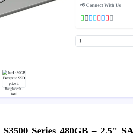
📢 Connect With Us
 S3500 Series 480GB – 2.5" S