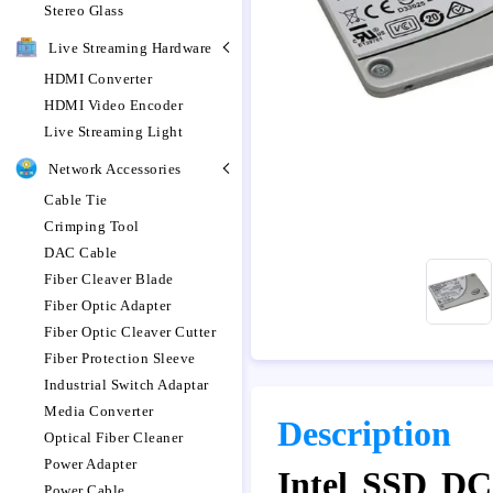
Stereo Glass
Live Streaming Hardware
HDMI Converter
HDMI Video Encoder
Live Streaming Light
Network Accessories
Cable Tie
Crimping Tool
DAC Cable
Fiber Cleaver Blade
Fiber Optic Adapter
Fiber Optic Cleaver Cutter
Fiber Protection Sleeve
Industrial Switch Adaptar
Media Converter
Description
Optical Fiber Cleaner
Power Adapter
Intel SSD DC
Power Cable