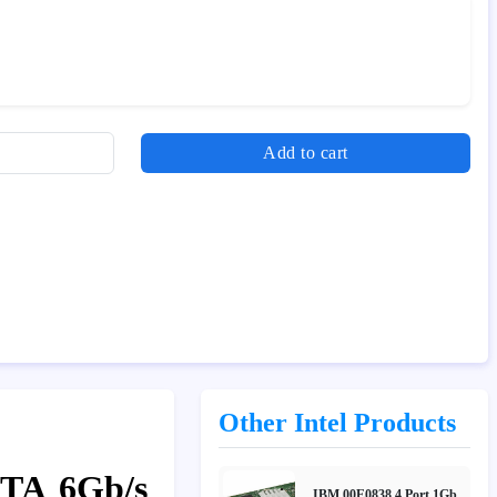
Add to cart
Other Intel Products
ATA 6Gb/s
IBM 00E0838 4 Port 1Gb