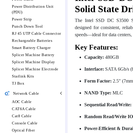
Solid State Dr
Power Distribution Unit
(PDU)
Power Strip
The Intel SSD DC S3500 Se
Punch Down Tool
designed for consistent, relia
RJ 45 UTP Cable Connector
speeds—ideal for data centers, 
Rechargeable Batteries
Key Features:
Smart Battery Charger
Splicer Machine Battery
Capacity:
480GB
Splicer Machine Display
Interface:
SATA 6Gb/s (b
Splicer Machine Electrode
Starlink Kits
Form Factor:
2.5" (7mm 
TJ Box
NAND Type:
MLC
Network Cable
AOC Cable
Sequential Read/Write:
CAT6A Cable
Cat8 Cable
Random Read/Write IO
Console Cable
Power-Efficient & Dura
Optical Fiber