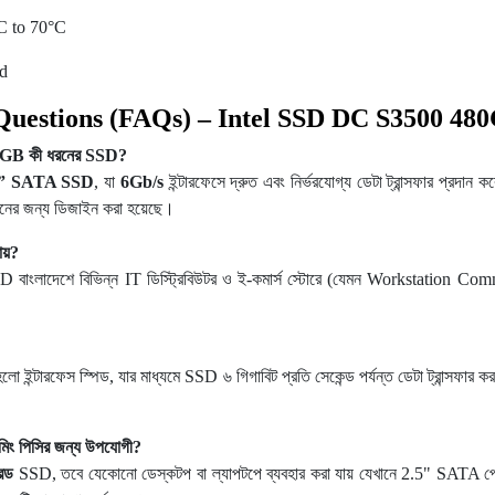
C to 70°C
d
Questions (FAQs) – Intel SSD DC S3500 48
GB কী ধরনের SSD?
 2.5” SATA SSD
, যা
6Gb/s
ইন্টারফেসে দ্রুত এবং নির্ভরযোগ্য ডেটা ট্রান্সফার প্রদান ক
েশনের জন্য ডিজাইন করা হয়েছে।
য়?
বাংলাদেশে বিভিন্ন IT ডিস্ট্রিবিউটর ও ই-কমার্স স্টোরে (যেমন Workstation Com
ন্টারফেস স্পিড, যার মাধ্যমে SSD ৬ গিগাবিট প্রতি সেকেন্ড পর্যন্ত ডেটা ট্রান্সফা
িং পিসির জন্য উপযোগী?
রেড
SSD, তবে যেকোনো ডেস্কটপ বা ল্যাপটপে ব্যবহার করা যায় যেখানে 2.5" SATA পোর