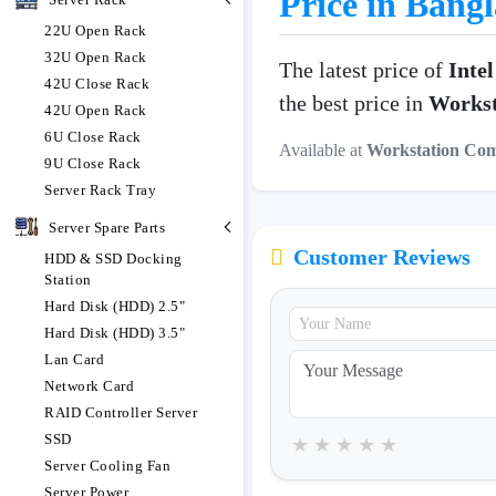
Price in Bang
22U Open Rack
32U Open Rack
The latest price of
Inte
42U Close Rack
the best price in
Workst
42U Open Rack
6U Close Rack
Available at
Workstation Co
9U Close Rack
Server Rack Tray
Server Spare Parts
Customer Reviews
HDD & SSD Docking
Station
Hard Disk (HDD) 2.5"
Hard Disk (HDD) 3.5"
Lan Card
Network Card
RAID Controller Server
SSD
★
★
★
★
★
Server Cooling Fan
Server Power