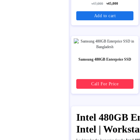
৳47,000
৳45,000
Add to cart
Samsung 480GB Enterprice SSD
Call For Price
Intel 480GB En
Intel | Works