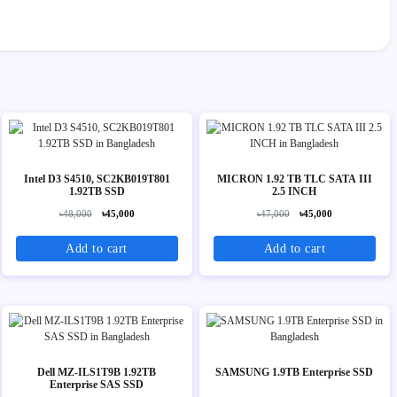
Intel D3 S4510, SC2KB019T801
MICRON 1.92 TB TLC SATA III
1.92TB SSD
2.5 INCH
৳48,000
৳45,000
৳47,000
৳45,000
Add to cart
Add to cart
Dell MZ-ILS1T9B 1.92TB
SAMSUNG 1.9TB Enterprise SSD
Enterprise SAS SSD